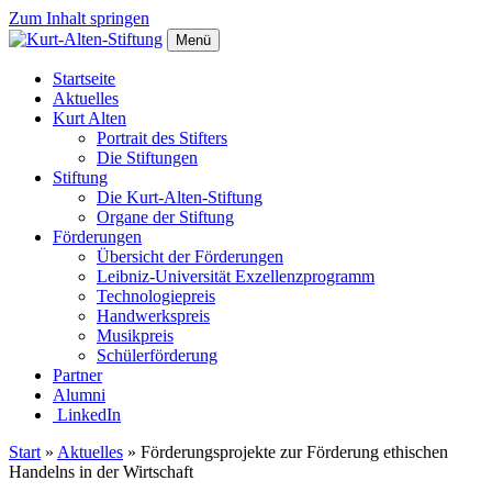
Zum Inhalt springen
Hauptnavigation
Menü
Startseite
Aktuelles
Kurt Alten
Portrait des Stifters
Die Stiftungen
Stiftung
Die Kurt-Alten-Stiftung
Organe der Stiftung
Förderungen
Übersicht der Förderungen
Leibniz-Universität Exzellenzprogramm
Technologiepreis
Handwerkspreis
Musikpreis
Schülerförderung
Partner
Alumni
LinkedIn
Start
»
Aktuelles
»
Förderungsprojekte zur Förderung ethischen
Handelns in der Wirtschaft